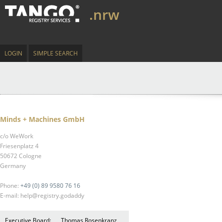
.nrw
LOGIN
SIMPLE SEARCH
Minds + Machines GmbH
c/o WeWork
Friesenplatz 4
50672 Cologne
Germany
Phone:
+49 (0) 89 9580 76 16
E-mail: help@registry.godaddy
Executive Board:
Thomas Rosenkranz