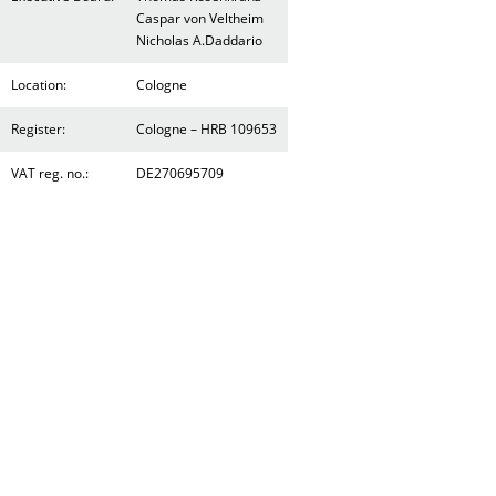
Caspar von Veltheim
Nicholas A.Daddario
Location:
Cologne
Register:
Cologne – HRB 109653
VAT reg. no.:
DE270695709