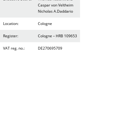
Caspar von Veltheim
Nicholas A.Daddario
Location:
Cologne
Register:
Cologne – HRB 109653
VAT reg. no.:
DE270695709