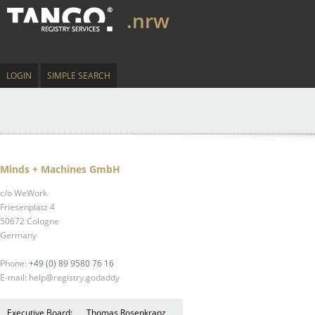
.nrw
LOGIN
SIMPLE SEARCH
Minds + Machines GmbH
c/o WeWork
Friesenplatz 4
50672 Cologne
Germany
Phone:
+49 (0) 89 9580 76 16
E-mail: help@registry.godaddy
Executive Board:
Thomas Rosenkranz