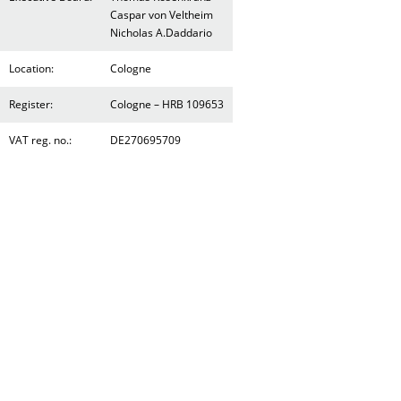
Caspar von Veltheim
Nicholas A.Daddario
Location:
Cologne
Register:
Cologne – HRB 109653
VAT reg. no.:
DE270695709