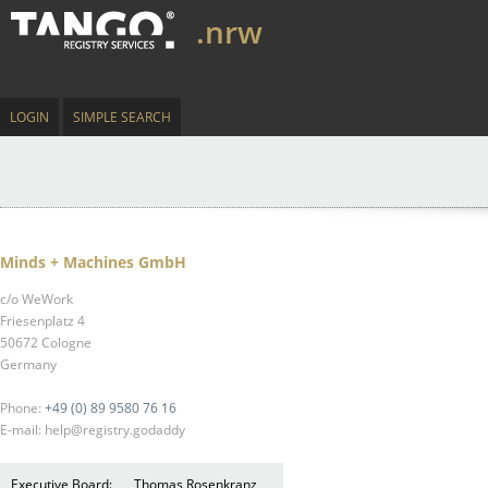
.nrw
LOGIN
SIMPLE SEARCH
Minds + Machines GmbH
c/o WeWork
Friesenplatz 4
50672 Cologne
Germany
Phone:
+49 (0) 89 9580 76 16
E-mail: help@registry.godaddy
Executive Board:
Thomas Rosenkranz