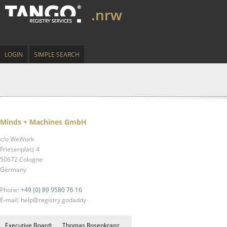
.nrw
LOGIN
SIMPLE SEARCH
Minds + Machines GmbH
c/o WeWork
Friesenplatz 4
50672 Cologne
Germany
Phone:
+49 (0) 89 9580 76 16
E-mail: help@registry.godaddy
Executive Board:
Thomas Rosenkranz