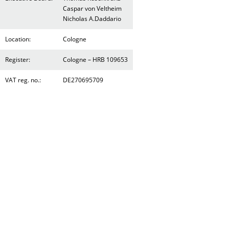
Caspar von Veltheim
Nicholas A.Daddario
Location:
Cologne
Register:
Cologne – HRB 109653
VAT reg. no.:
DE270695709