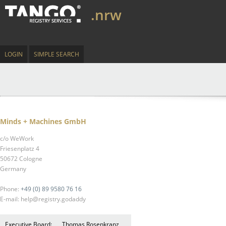
.nrw
LOGIN
SIMPLE SEARCH
Minds + Machines GmbH
c/o WeWork
Friesenplatz 4
50672 Cologne
Germany
Phone:
+49 (0) 89 9580 76 16
E-mail: help@registry.godaddy
Executive Board:
Thomas Rosenkranz