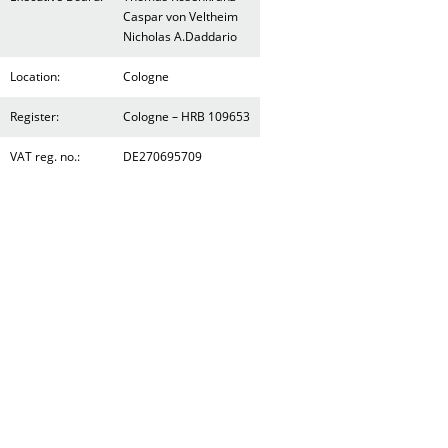
Caspar von Veltheim
Nicholas A.Daddario
Location:
Cologne
Register:
Cologne – HRB 109653
VAT reg. no.:
DE270695709