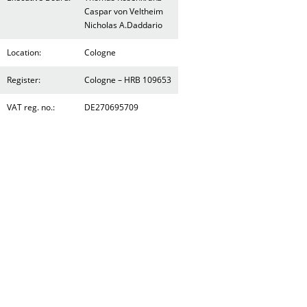
Caspar von Veltheim
Nicholas A.Daddario
Location:
Cologne
Register:
Cologne – HRB 109653
VAT reg. no.:
DE270695709