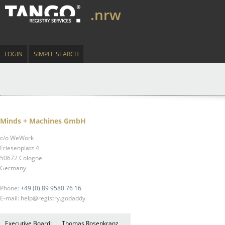
.nrw
LOGIN
SIMPLE SEARCH
Minds + Machines GmbH
c/o WeWork
Friesenplatz 4
50672 Cologne
Germany
Phone:
+49 (0) 89 9580 76 16
E-mail: help@registry.godaddy
Executive Board:
Thomas Rosenkranz