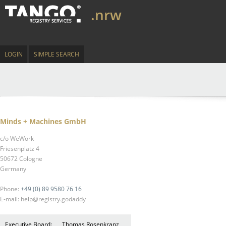
.nrw
LOGIN
SIMPLE SEARCH
Minds + Machines GmbH
c/o WeWork
Friesenplatz 4
50672 Cologne
Germany
Phone:
+49 (0) 89 9580 76 16
E-mail: help@registry.godaddy
Executive Board:
Thomas Rosenkranz