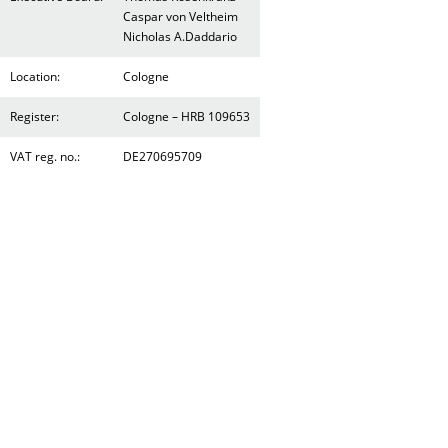
Caspar von Veltheim
Nicholas A.Daddario
Location:
Cologne
Register:
Cologne – HRB 109653
VAT reg. no.:
DE270695709