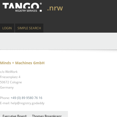
.nrw
LOGIN
SIMPLE SEARCH
Minds + Machines GmbH
c/o WeWork
Friesenplatz 4
50672 Cologne
Germany
Phone:
+49 (0) 89 9580 76 16
E-mail: help@registry.godaddy
Executive Board:
Thomas Rosenkranz