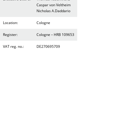
Caspar von Veltheim
Nicholas A.Daddario
Location:
Cologne
Register:
Cologne – HRB 109653
VAT reg. no.:
DE270695709