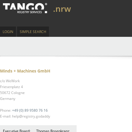
.nrw
LOGIN
SIMPLE SEARCH
Minds + Machines GmbH
c/o WeWork
Friesenplatz 4
50672 Cologne
Germany
Phone:
+49 (0) 89 9580 76 16
E-mail: help@registry.godaddy
Executive Board:
Thomas Rosenkranz