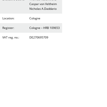
Caspar von Veltheim
Nicholas A.Daddario
Location:
Cologne
Register:
Cologne – HRB 109653
VAT reg. no.:
DE270695709