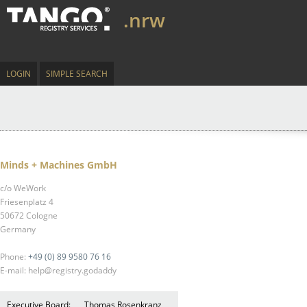
.nrw
LOGIN
SIMPLE SEARCH
Minds + Machines GmbH
c/o WeWork
Friesenplatz 4
50672 Cologne
Germany
Phone:
+49 (0) 89 9580 76 16
E-mail: help@registry.godaddy
Executive Board:
Thomas Rosenkranz