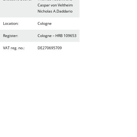
Caspar von Veltheim
Nicholas A.Daddario
Location:
Cologne
Register:
Cologne – HRB 109653
VAT reg. no.:
DE270695709