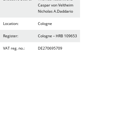
Caspar von Veltheim
Nicholas A.Daddario
Location:
Cologne
Register:
Cologne – HRB 109653
VAT reg. no.:
DE270695709