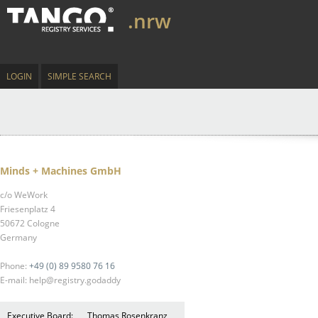
.nrw
LOGIN
SIMPLE SEARCH
Minds + Machines GmbH
c/o WeWork
Friesenplatz 4
50672 Cologne
Germany
Phone:
+49 (0) 89 9580 76 16
E-mail: help@registry.godaddy
Executive Board:
Thomas Rosenkranz