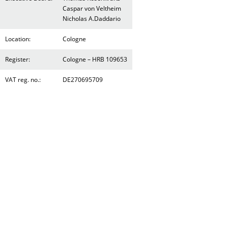
Caspar von Veltheim
Nicholas A.Daddario
Location:
Cologne
Register:
Cologne – HRB 109653
VAT reg. no.:
DE270695709