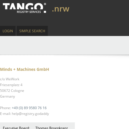
.nrw
LOGIN
SIMPLE SEARCH
Minds + Machines GmbH
c/o WeWork
Friesenplatz 4
50672 Cologne
Germany
Phone:
+49 (0) 89 9580 76 16
E-mail: help@registry.godaddy
Executive Board:
Thomas Rosenkranz