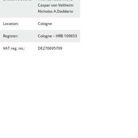
Caspar von Veltheim
Nicholas A.Daddario
Location:
Cologne
Register:
Cologne – HRB 109653
VAT reg. no.:
DE270695709