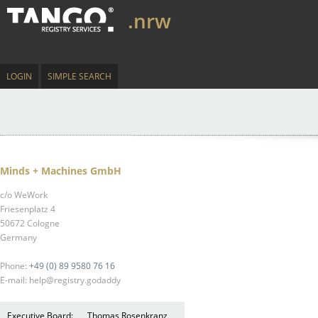
.nrw
LOGIN
SIMPLE SEARCH
Minds + Machines GmbH
c/o WeWork
Friesenplatz 4
50672 Cologne
Germany
Phone:
+49 (0) 89 9580 76 16
E-mail: help@registry.godaddy
Executive Board:
Thomas Rosenkranz