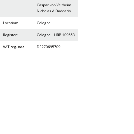
Caspar von Veltheim
Nicholas A.Daddario
Location:
Cologne
Register:
Cologne – HRB 109653
VAT reg. no.:
DE270695709