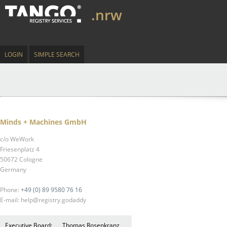
.nrw
LOGIN
SIMPLE SEARCH
Minds + Machines GmbH
c/o WeWork
Friesenplatz 4
50672 Cologne
Germany
Phone:
+49 (0) 89 9580 76 16
E-mail: help@registry.godaddy
Executive Board:
Thomas Rosenkranz