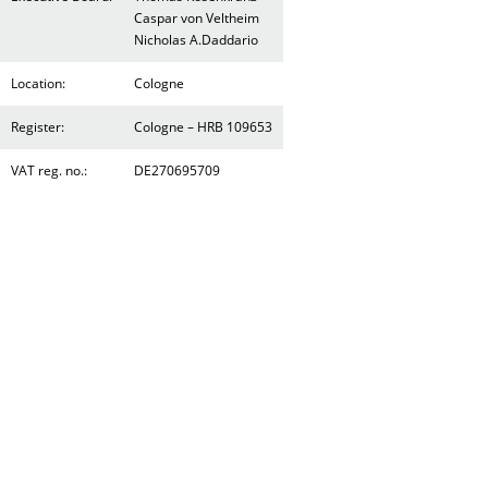
Caspar von Veltheim
Nicholas A.Daddario
Location:
Cologne
Register:
Cologne – HRB 109653
VAT reg. no.:
DE270695709