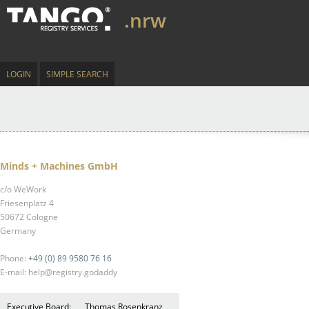
.nrw
LOGIN
SIMPLE SEARCH
Minds + Machines GmbH
c/o WeWork
Friesenplatz 4
50672 Cologne
Germany
Phone:
+49 (0) 89 9580 76 16
E-mail: help@registry.godaddy
Executive Board:
Thomas Rosenkranz