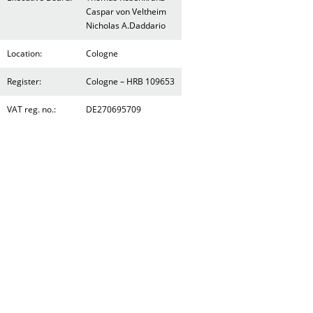
Caspar von Veltheim
Nicholas A.Daddario
Location:
Cologne
Register:
Cologne – HRB 109653
VAT reg. no.:
DE270695709