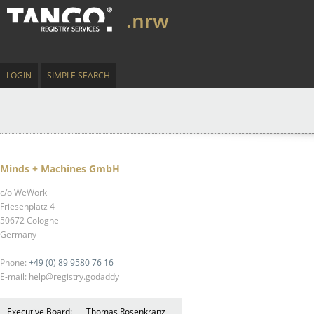
.nrw
LOGIN
SIMPLE SEARCH
Minds + Machines GmbH
c/o WeWork
Friesenplatz 4
50672 Cologne
Germany
Phone:
+49 (0) 89 9580 76 16
E-mail: help@registry.godaddy
Executive Board:
Thomas Rosenkranz