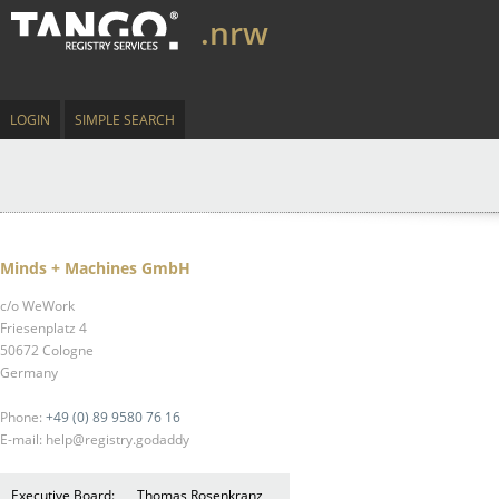
.nrw
LOGIN
SIMPLE SEARCH
Minds + Machines GmbH
c/o WeWork
Friesenplatz 4
50672 Cologne
Germany
Phone:
+49 (0) 89 9580 76 16
E-mail: help@registry.godaddy
Executive Board:
Thomas Rosenkranz