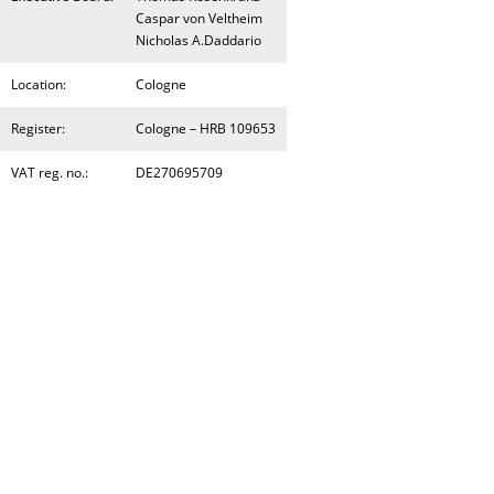
Caspar von Veltheim
Nicholas A.Daddario
Location:
Cologne
Register:
Cologne – HRB 109653
VAT reg. no.:
DE270695709