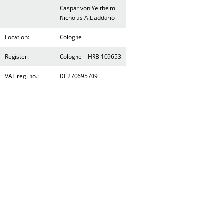
Caspar von Veltheim
Nicholas A.Daddario
Location:
Cologne
Register:
Cologne – HRB 109653
VAT reg. no.:
DE270695709