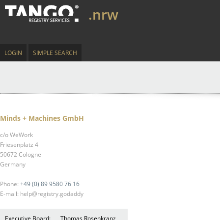
.nrw
LOGIN
SIMPLE SEARCH
Minds + Machines GmbH
c/o WeWork
Friesenplatz 4
50672 Cologne
Germany
Phone:
+49 (0) 89 9580 76 16
E-mail: help@registry.godaddy
Executive Board:
Thomas Rosenkranz