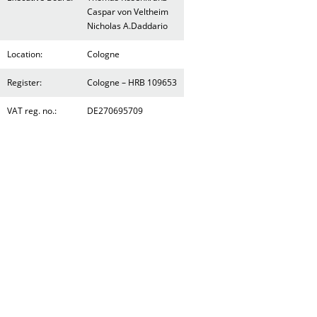
Caspar von Veltheim
Nicholas A.Daddario
Location:
Cologne
Register:
Cologne – HRB 109653
VAT reg. no.:
DE270695709