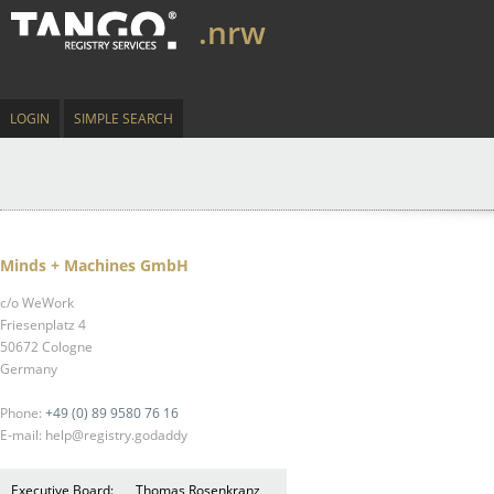
.nrw
LOGIN
SIMPLE SEARCH
Minds + Machines GmbH
c/o WeWork
Friesenplatz 4
50672 Cologne
Germany
Phone:
+49 (0) 89 9580 76 16
E-mail: help@registry.godaddy
Executive Board:
Thomas Rosenkranz