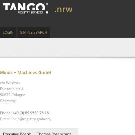
.nrw
LOGIN
SIMPLE SEARCH
Minds + Machines GmbH
c/o WeWork
Friesenplatz 4
50672 Cologne
Germany
Phone:
+49 (0) 89 9580 76 16
E-mail: help@registry.godaddy
Executive Board:
Thomas Rosenkranz