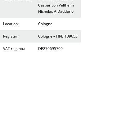
Caspar von Veltheim
Nicholas A.Daddario
Location:
Cologne
Register:
Cologne – HRB 109653
VAT reg. no.:
DE270695709