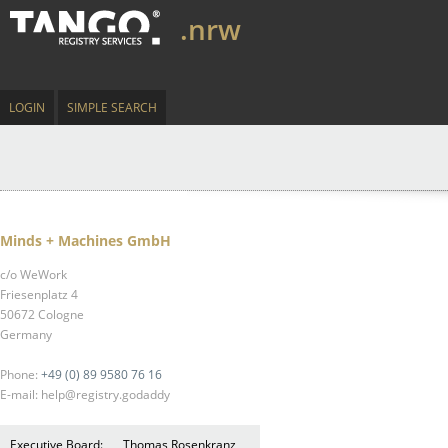
.nrw
LOGIN
SIMPLE SEARCH
Minds + Machines GmbH
c/o WeWork
Friesenplatz 4
50672 Cologne
Germany
Phone:
+49 (0) 89 9580 76 16
E-mail: help@registry.godaddy
Executive Board:
Thomas Rosenkranz