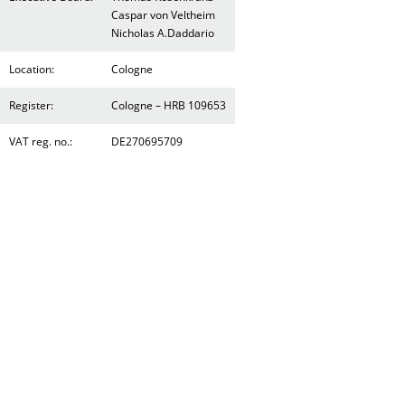
Caspar von Veltheim
Nicholas A.Daddario
Location:
Cologne
Register:
Cologne – HRB 109653
VAT reg. no.:
DE270695709