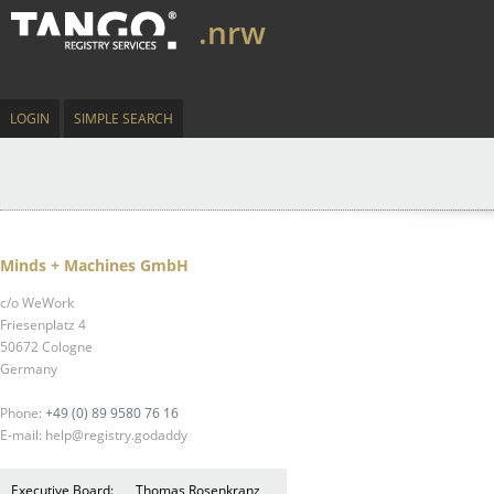
.nrw
LOGIN
SIMPLE SEARCH
Minds + Machines GmbH
c/o WeWork
Friesenplatz 4
50672 Cologne
Germany
Phone:
+49 (0) 89 9580 76 16
E-mail: help@registry.godaddy
Executive Board:
Thomas Rosenkranz