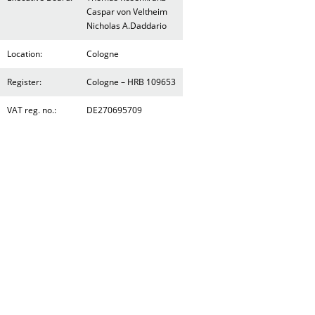
Caspar von Veltheim
Nicholas A.Daddario
Location:
Cologne
Register:
Cologne – HRB 109653
VAT reg. no.:
DE270695709