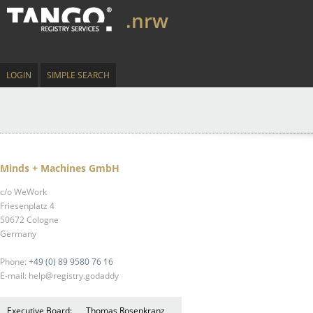
.nrw
LOGIN
SIMPLE SEARCH
Minds + Machines GmbH
c/o WeWork
Friesenplatz 4
50672 Cologne
Germany
Phone:
+49 (0) 89 9580 76 16
E-mail: help@registry.godaddy
Executive Board:
Thomas Rosenkranz