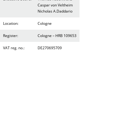
Caspar von Veltheim
Nicholas A.Daddario
Location:
Cologne
Register:
Cologne – HRB 109653
VAT reg. no.:
DE270695709