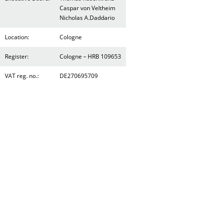
Caspar von Veltheim
Nicholas A.Daddario
Location:
Cologne
Register:
Cologne – HRB 109653
VAT reg. no.:
DE270695709