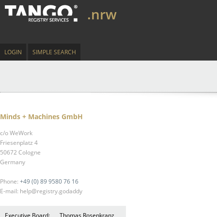
.nrw
LOGIN
SIMPLE SEARCH
Minds + Machines GmbH
c/o WeWork
Friesenplatz 4
50672 Cologne
Germany
Phone:
+49 (0) 89 9580 76 16
E-mail: help@registry.godaddy
Executive Board:
Thomas Rosenkranz