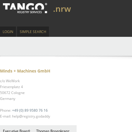
.nrw
LOGIN
SIMPLE SEARCH
Minds + Machines GmbH
c/o WeWork
Friesenplatz 4
50672 Cologne
Germany
Phone:
+49 (0) 89 9580 76 16
E-mail: help@registry.godaddy
Executive Board:
Thomas Rosenkranz