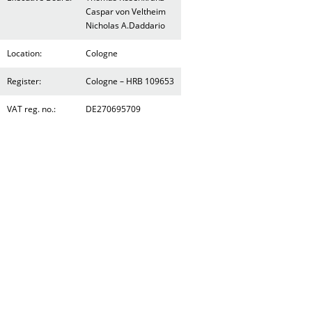
Caspar von Veltheim
Nicholas A.Daddario
Location:
Cologne
Register:
Cologne – HRB 109653
VAT reg. no.:
DE270695709