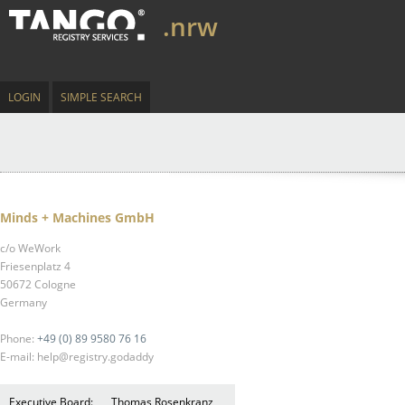
.nrw
LOGIN
SIMPLE SEARCH
Minds + Machines GmbH
c/o WeWork
Friesenplatz 4
50672 Cologne
Germany
Phone:
+49 (0) 89 9580 76 16
E-mail: help@registry.godaddy
Executive Board:
Thomas Rosenkranz