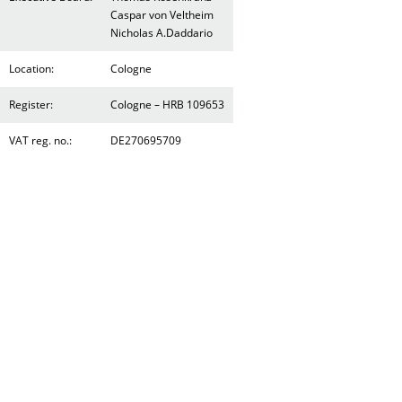
Caspar von Veltheim
Nicholas A.Daddario
Location:
Cologne
Register:
Cologne – HRB 109653
VAT reg. no.:
DE270695709