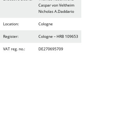
Caspar von Veltheim
Nicholas A.Daddario
Location:
Cologne
Register:
Cologne – HRB 109653
VAT reg. no.:
DE270695709