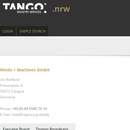
.nrw
LOGIN
SIMPLE SEARCH
Minds + Machines GmbH
c/o WeWork
Friesenplatz 4
50672 Cologne
Germany
Phone:
+49 (0) 89 9580 76 16
E-mail: help@registry.godaddy
Executive Board:
Thomas Rosenkranz