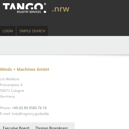
.nrw
LOGIN
SIMPLE SEARCH
Minds + Machines GmbH
c/o WeWork
Friesenplatz 4
50672 Cologne
Germany
Phone:
+49 (0) 89 9580 76 16
E-mail: help@registry.godaddy
Executive Board:
Thomas Rosenkranz