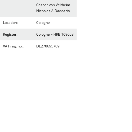
Caspar von Veltheim
Nicholas A.Daddario
Location:
Cologne
Register:
Cologne – HRB 109653
VAT reg. no.:
DE270695709