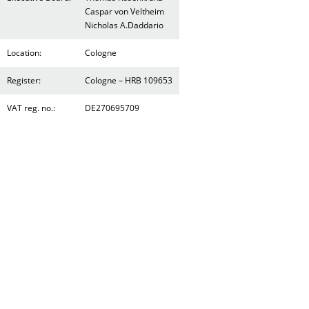
Caspar von Veltheim
Nicholas A.Daddario
Location:
Cologne
Register:
Cologne – HRB 109653
VAT reg. no.:
DE270695709