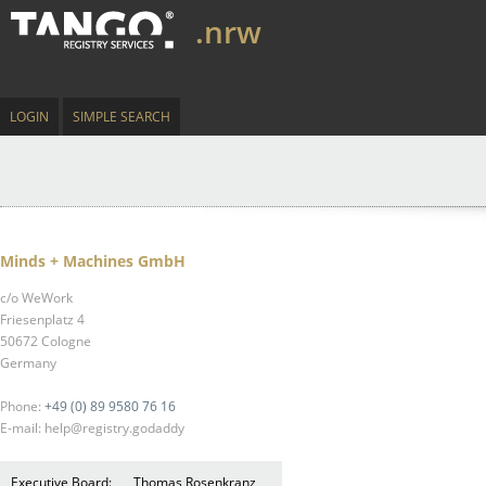
.nrw
LOGIN
SIMPLE SEARCH
Minds + Machines GmbH
c/o WeWork
Friesenplatz 4
50672 Cologne
Germany
Phone:
+49 (0) 89 9580 76 16
E-mail: help@registry.godaddy
Executive Board:
Thomas Rosenkranz