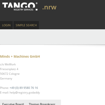
.nrw
LOGIN
SIMPLE SEARCH
Minds + Machines GmbH
c/o WeWork
Friesenplatz 4
50672 Cologne
Germany
Phone:
+49 (0) 89 9580 76 16
E-mail: help@registry.godaddy
Executive Board:
Thomas Rosenkranz