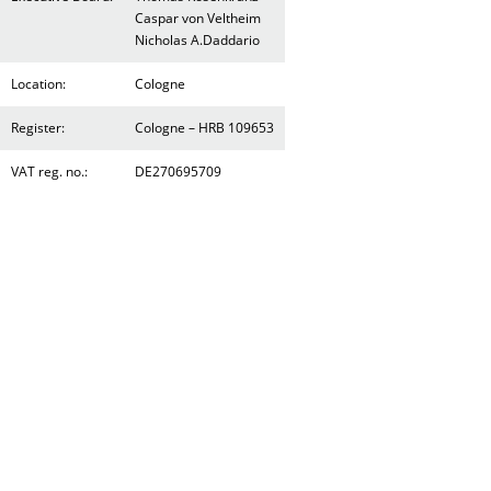
Caspar von Veltheim
Nicholas A.Daddario
Location:
Cologne
Register:
Cologne – HRB 109653
VAT reg. no.:
DE270695709