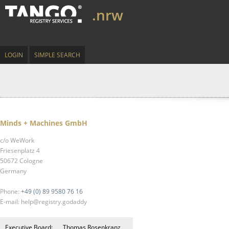
.nrw
LOGIN
SIMPLE SEARCH
Minds + Machines GmbH
c/o WeWork
Friesenplatz 4
50672 Cologne
Germany
Phone:
+49 (0) 89 9580 76 16
E-mail: help@registry.godaddy
Executive Board:
Thomas Rosenkranz