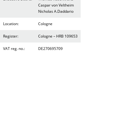
Caspar von Veltheim
Nicholas A.Daddario
Location:
Cologne
Register:
Cologne – HRB 109653
VAT reg. no.:
DE270695709