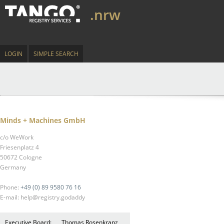
.nrw
LOGIN
SIMPLE SEARCH
Minds + Machines GmbH
c/o WeWork
Friesenplatz 4
50672 Cologne
Germany
Phone:
+49 (0) 89 9580 76 16
E-mail: help@registry.godaddy
Executive Board:
Thomas Rosenkranz