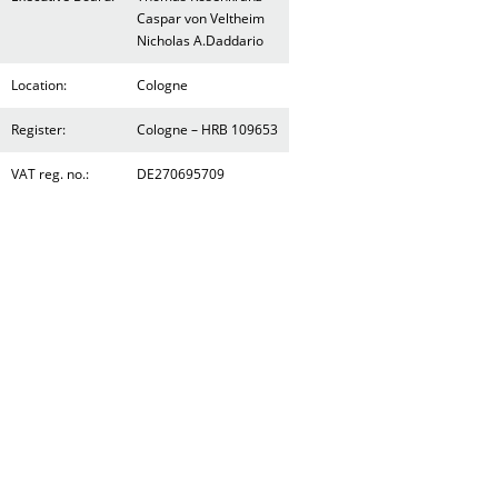
Caspar von Veltheim
Nicholas A.Daddario
Location:
Cologne
Register:
Cologne – HRB 109653
VAT reg. no.:
DE270695709