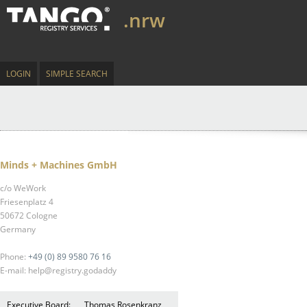
.nrw
LOGIN
SIMPLE SEARCH
Minds + Machines GmbH
c/o WeWork
Friesenplatz 4
50672 Cologne
Germany
Phone:
+49 (0) 89 9580 76 16
E-mail: help@registry.godaddy
Executive Board:
Thomas Rosenkranz