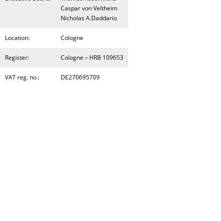
Caspar von Veltheim
Nicholas A.Daddario
Location:
Cologne
Register:
Cologne – HRB 109653
VAT reg. no.:
DE270695709