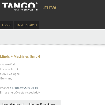
.nrw
LOGIN
SIMPLE SEARCH
Minds + Machines GmbH
c/o WeWork
Friesenplatz 4
50672 Cologne
Germany
Phone:
+49 (0) 89 9580 76 16
E-mail: help@registry.godaddy
Executive Board:
Thomas Rosenkranz