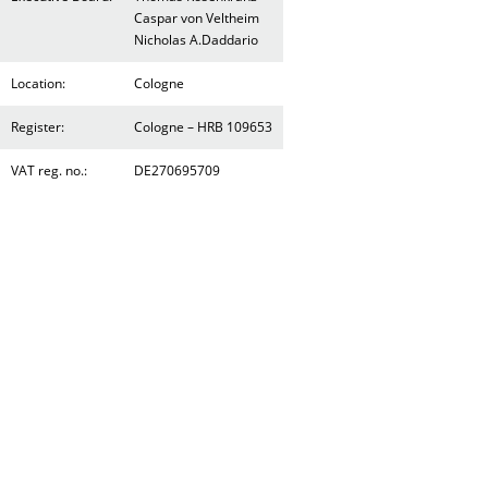
Caspar von Veltheim
Nicholas A.Daddario
Location:
Cologne
Register:
Cologne – HRB 109653
VAT reg. no.:
DE270695709