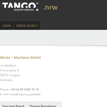
.nrw
LOGIN
SIMPLE SEARCH
Minds + Machines GmbH
c/o WeWork
Friesenplatz 4
50672 Cologne
Germany
Phone:
+49 (0) 89 9580 76 16
E-mail: help@registry.godaddy
Executive Board:
Thomas Rosenkranz