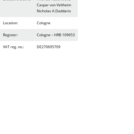
Caspar von Veltheim
Nicholas A.Daddario
Location:
Cologne
Register:
Cologne – HRB 109653
VAT reg. no.:
DE270695709