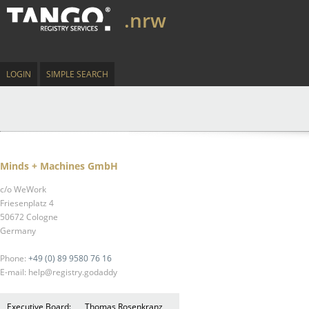
.nrw
LOGIN
SIMPLE SEARCH
Minds + Machines GmbH
c/o WeWork
Friesenplatz 4
50672 Cologne
Germany
Phone:
+49 (0) 89 9580 76 16
E-mail: help@registry.godaddy
Executive Board:
Thomas Rosenkranz