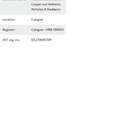
Caspar von Veltheim
Nicholas A.Daddario
Location:
Cologne
Register:
Cologne – HRB 109653
VAT reg. no.:
DE270695709