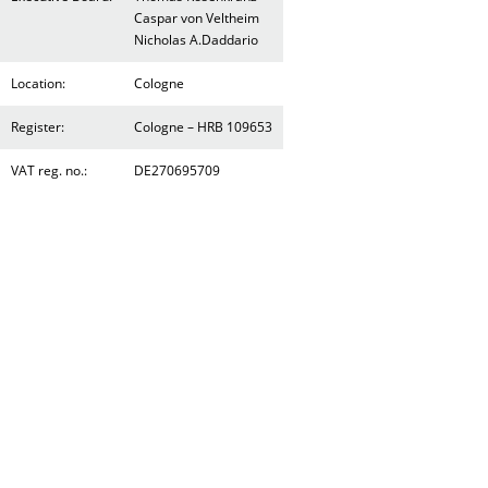
Caspar von Veltheim
Nicholas A.Daddario
Location:
Cologne
Register:
Cologne – HRB 109653
VAT reg. no.:
DE270695709