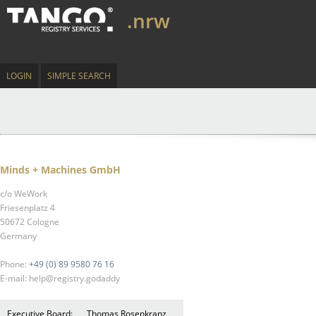
.nrw
LOGIN
SIMPLE SEARCH
Minds + Machines GmbH
c/o WeWork
Friesenplatz 4
50672 Cologne
Germany
Phone:
+49 (0) 89 9580 76 16
E-mail: help@registry.godaddy
Executive Board:
Thomas Rosenkranz