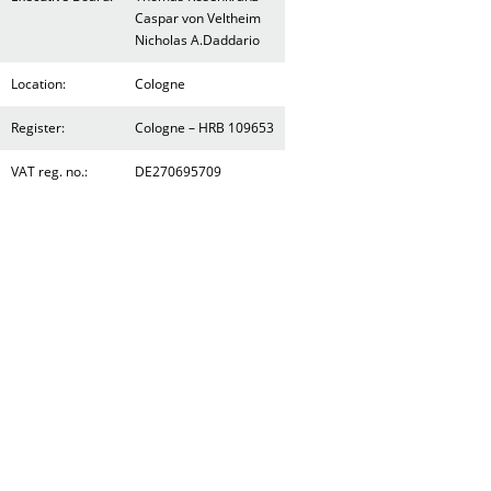
Caspar von Veltheim
Nicholas A.Daddario
Location:
Cologne
Register:
Cologne – HRB 109653
VAT reg. no.:
DE270695709