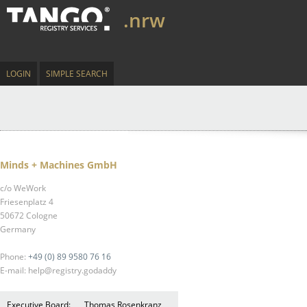
.nrw
LOGIN
SIMPLE SEARCH
Minds + Machines GmbH
c/o WeWork
Friesenplatz 4
50672 Cologne
Germany
Phone:
+49 (0) 89 9580 76 16
E-mail: help@registry.godaddy
Executive Board:
Thomas Rosenkranz