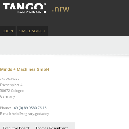
.nrw
LOGIN
SIMPLE SEARCH
Minds + Machines GmbH
c/o WeWork
Friesenplatz 4
50672 Cologne
Germany
Phone:
+49 (0) 89 9580 76 16
E-mail: help@registry.godaddy
Executive Board:
Thomas Rosenkranz