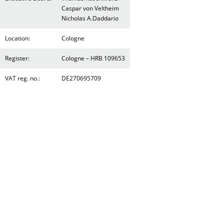
Caspar von Veltheim
Nicholas A.Daddario
Location:
Cologne
Register:
Cologne – HRB 109653
VAT reg. no.:
DE270695709