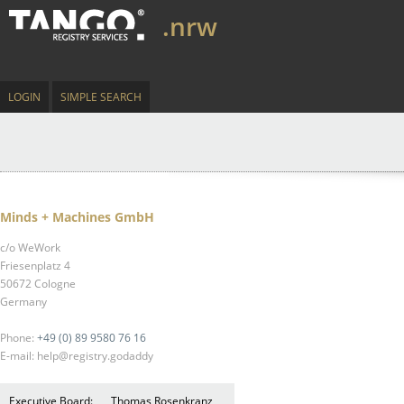
.nrw
LOGIN
SIMPLE SEARCH
Minds + Machines GmbH
c/o WeWork
Friesenplatz 4
50672 Cologne
Germany
Phone:
+49 (0) 89 9580 76 16
E-mail: help@registry.godaddy
Executive Board:
Thomas Rosenkranz