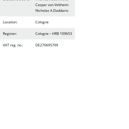
Caspar von Veltheim
Nicholas A.Daddario
Location:
Cologne
Register:
Cologne – HRB 109653
VAT reg. no.:
DE270695709