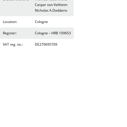
Caspar von Veltheim
Nicholas A.Daddario
Location:
Cologne
Register:
Cologne – HRB 109653
VAT reg. no.:
DE270695709