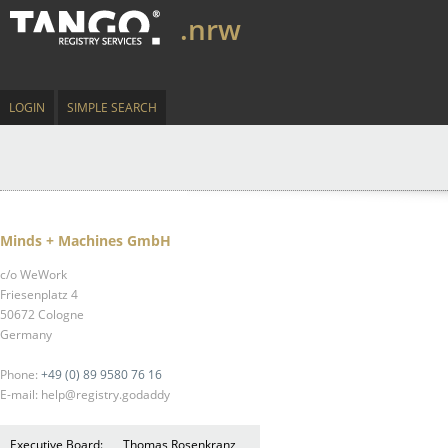
.nrw
LOGIN
SIMPLE SEARCH
Minds + Machines GmbH
c/o WeWork
Friesenplatz 4
50672 Cologne
Germany
Phone:
+49 (0) 89 9580 76 16
E-mail: help@registry.godaddy
Executive Board:
Thomas Rosenkranz