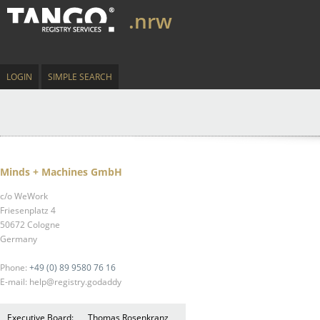
.nrw
LOGIN
SIMPLE SEARCH
Minds + Machines GmbH
c/o WeWork
Friesenplatz 4
50672 Cologne
Germany
Phone:
+49 (0) 89 9580 76 16
E-mail: help@registry.godaddy
Executive Board:
Thomas Rosenkranz