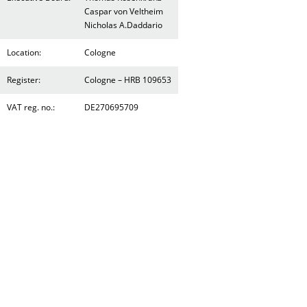
Caspar von Veltheim
Nicholas A.Daddario
Location:
Cologne
Register:
Cologne – HRB 109653
VAT reg. no.:
DE270695709