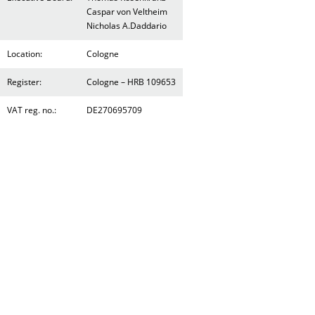
Caspar von Veltheim
Nicholas A.Daddario
Location:
Cologne
Register:
Cologne – HRB 109653
VAT reg. no.:
DE270695709