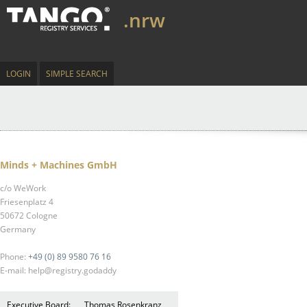
.nrw
LOGIN
SIMPLE SEARCH
Minds + Machines GmbH
c/o WeWork
Friesenplatz 4
50672 Cologne
Germany
Phone:
+49 (0) 89 9580 76 16
E-mail: help@registry.godaddy
Executive Board:
Thomas Rosenkranz