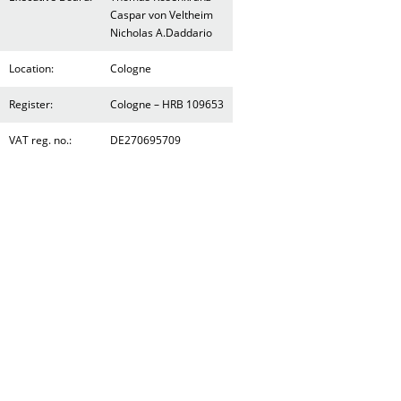
Caspar von Veltheim
Nicholas A.Daddario
Location:
Cologne
Register:
Cologne – HRB 109653
VAT reg. no.:
DE270695709