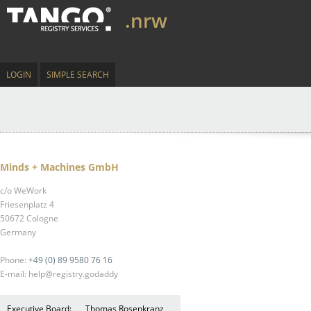
.nrw
LOGIN
SIMPLE SEARCH
Minds + Machines GmbH
c/o WeWork
Friesenplatz 4
50672 Cologne
Germany
Phone:
+49 (0) 89 9580 76 16
E-mail: help@registry.godaddy
Executive Board:
Thomas Rosenkranz