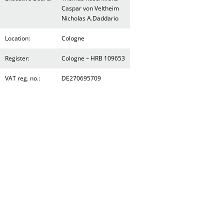
Caspar von Veltheim
Nicholas A.Daddario
Location:
Cologne
Register:
Cologne – HRB 109653
VAT reg. no.:
DE270695709