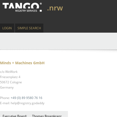
.nrw
LOGIN
SIMPLE SEARCH
Minds + Machines GmbH
c/o WeWork
Friesenplatz 4
50672 Cologne
Germany
Phone:
+49 (0) 89 9580 76 16
E-mail: help@registry.godaddy
Executive Board:
Thomas Rosenkranz