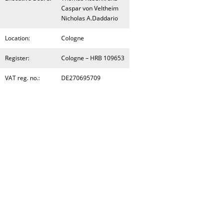
Caspar von Veltheim
Nicholas A.Daddario
Location:
Cologne
Register:
Cologne – HRB 109653
VAT reg. no.:
DE270695709