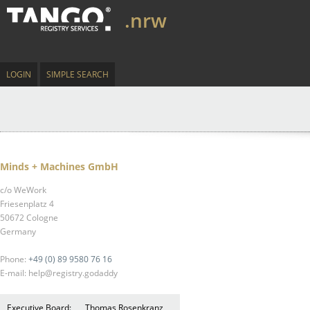
.nrw
LOGIN
SIMPLE SEARCH
Minds + Machines GmbH
c/o WeWork
Friesenplatz 4
50672 Cologne
Germany
Phone:
+49 (0) 89 9580 76 16
E-mail: help@registry.godaddy
Executive Board:
Thomas Rosenkranz