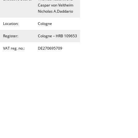
Caspar von Veltheim
Nicholas A.Daddario
Location:
Cologne
Register:
Cologne – HRB 109653
VAT reg. no.:
DE270695709