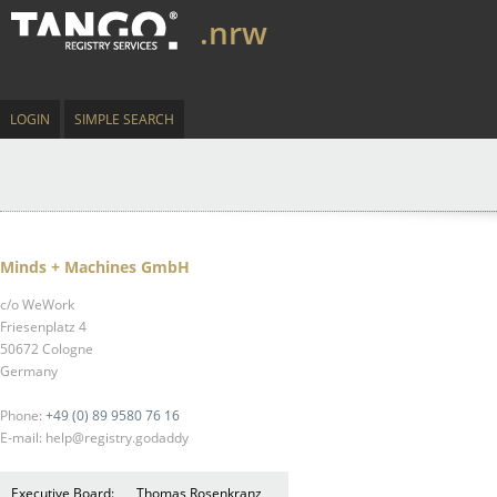
.nrw
LOGIN
SIMPLE SEARCH
Minds + Machines GmbH
c/o WeWork
Friesenplatz 4
50672 Cologne
Germany
Phone:
+49 (0) 89 9580 76 16
E-mail: help@registry.godaddy
Executive Board:
Thomas Rosenkranz