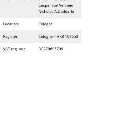
Caspar von Veltheim
Nicholas A.Daddario
Location:
Cologne
Register:
Cologne – HRB 109653
VAT reg. no.:
DE270695709