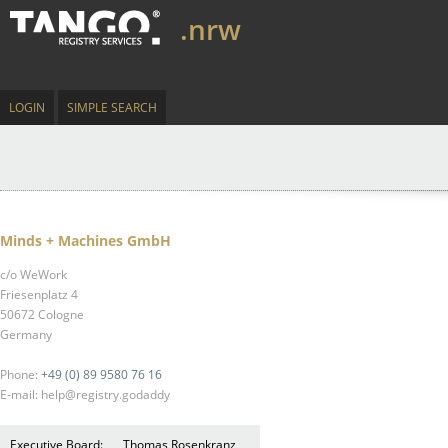
.nrw
LOGIN
SIMPLE SEARCH
Minds + Machines GmbH
c/o WeWork
Friesenplatz 4
50672 Cologne
Germany
Phone:
+49 (0) 89 9580 76 16
E-mail: help@registry.godaddy
Executive Board:
Thomas Rosenkranz