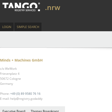
.nrw
LOGIN
SIMPLE SEARCH
Minds + Machines GmbH
c/o WeWork
Friesenplatz 4
50672 Cologne
Germany
Phone:
+49 (0) 89 9580 76 16
E-mail: help@registry.godaddy
Executive Board:
Thomas Rosenkranz