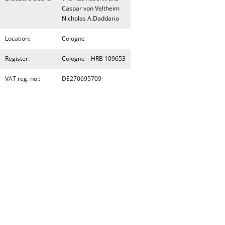
Caspar von Veltheim
Nicholas A.Daddario
Location:
Cologne
Register:
Cologne – HRB 109653
VAT reg. no.:
DE270695709