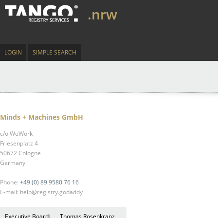
.nrw
LOGIN
SIMPLE SEARCH
Minds + Machines GmbH
c/o WeWork
Friesenplatz 4
50672 Cologne
Germany
Phone:
+49 (0) 89 9580 76 16
E-mail: help@registry.godaddy
Executive Board:
Thomas Rosenkranz