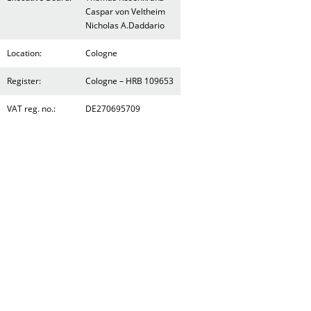
Caspar von Veltheim
Nicholas A.Daddario
Location:
Cologne
Register:
Cologne – HRB 109653
VAT reg. no.:
DE270695709